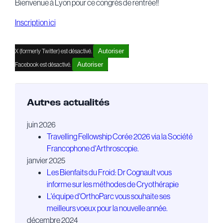
Bienvenue à Lyon pour ce congrès de rentrée!!
Inscription ici
X (formerly Twitter) est désactivé.
Autoriser
Facebook est désactivé.
Autoriser
Autres actualités
juin 2026
Travelling Fellowship Corée 2026 via la Société
Francophone d'Arthroscopie.
janvier 2025
Les Bienfaits du Froid: Dr Cognault vous
informe sur les méthodes de Cryothérapie
L'équipe d'OrthoParc vous souhaite ses
meilleurs voeux pour la nouvelle année.
décembre 2024