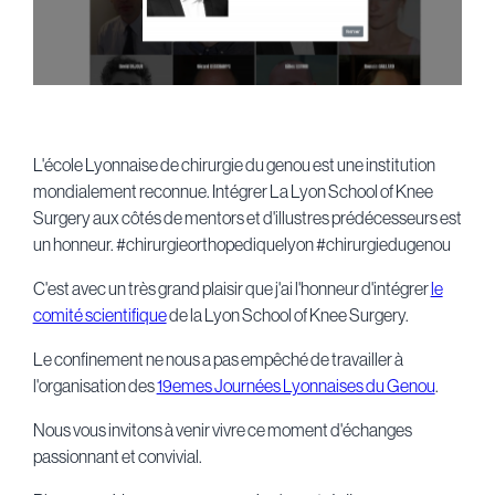
L'école Lyonnaise de chirurgie du genou est une institution
mondialement reconnue. Intégrer La Lyon School of Knee
Surgery aux côtés de mentors et d'illustres prédécesseurs est
un honneur. #chirurgieorthopediquelyon #chirurgiedugenou
C'est avec un très grand plaisir que j'ai l'honneur d'intégrer
le
comité scientifique
de la Lyon School of Knee Surgery.
Le confinement ne nous a pas empêché de travailler à
l'organisation des
19emes Journées Lyonnaises du Genou
.
Nous vous invitons à venir vivre ce moment d'échanges
passionnant et convivial.