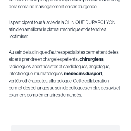
de la semaine mais également en cas d'urgence.
Ils participent tous à la vie de la CLINIQUE DU PARC LYON
afin d'en améliorer le plateau technique et de tendre à
l'optimiser.
Au sein de la clinique d'autres spécialistes permettent de les
aider à prendre en charge les patients :
chirurgiens
,
radiologues, anesthésistes et cardiologues, angiologue,
infectiologue, rhumatologues,
médecins du sport
,
vertébrothérapeutes, allergologue. Cette collaboration
permet des échanges au sein de colloques en plus des avis et
examens complémentaires demandés.