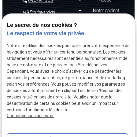
04 51 14 15 65
Notre cabinet
149 Boulevard de
Stalingrad
69006 LYON -
Chirurgie pratiquée
Le secret de nos cookies ?
VILLEURBANNE
Le patient opéré
Le respect de votre vie privée
Tous les jours
Actualités
Notre site utilise des cookies pour améliorer votre expérience de
9:00-13:00/14:00-19:00
navigation et vous offrir un contenu personnalisé. Les cookies
Contact
strictement nécessaires sont essentiels au fonctionnement de
base de notre site et ne peuvent pas être désactivés.
Cependant, vous avez le choix d'activer ou de désactiver les
Mentions
Politique de
Plan du
Gestion
cookies de personnalisation, de performance et de marketing
légales
confidentialité
site
des
selon vos préférences. Vous pouvez modifier vos paramètres
cookies
de cookies à tout moment en cliquant sur le lien 'Gestion des
cookies' situé en bas de notre site. Veuillez noter que la
désactivation de certains cookies peut avoir un impact sur
certaines fonctionnalités du site.
SIRET :
53470527200019
Continuer sans accepter