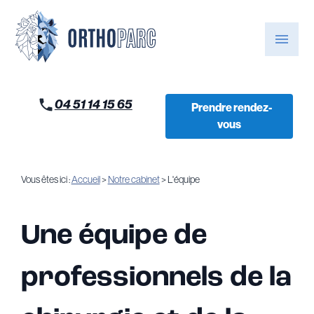
Panneau de gestion des cookies
menu
04 51 14 15 65
Prendre rendez-
vous
Vous êtes ici :
Accueil
>
Notre cabinet
> L'équipe
Une équipe de
professionnels de la