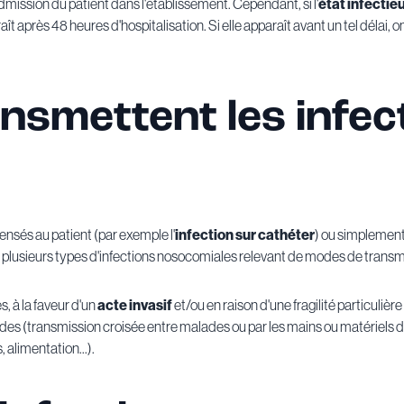
mission du patient dans l'établissement. Cependant, si l'
état infectie
près 48 heures d'hospitalisation. Si elle apparaît avant un tel délai, on
smettent les infec
ensés au patient (par exemple l'
infection sur cathéter
) ou simplement
e plusieurs types d'infections nosocomiales relevant de modes de transmi
, à la faveur d'un
acte invasif
et/ou en raison d'une fragilité particulière 
des (transmission croisée entre malades ou par les mains ou matériels d
 alimentation...).