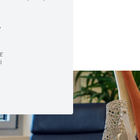
r
NE
)