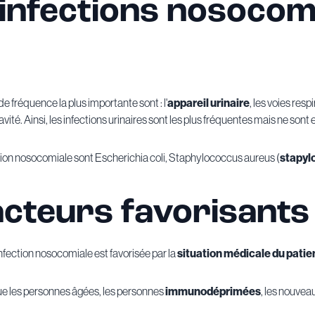
 infections nosocomi
 fréquence la plus importante sont : l'
appareil urinaire
, les voies resp
ité. Ainsi, les infections urinaires sont les plus fréquentes mais ne sont
tion nosocomiale sont Escherichia coli, Staphylococcus aureus (
stapyl
acteurs favorisants
nfection nosocomiale est favorisée par la
situation médicale du patie
sque les personnes âgées, les personnes
immunodéprimées
, les nouvea