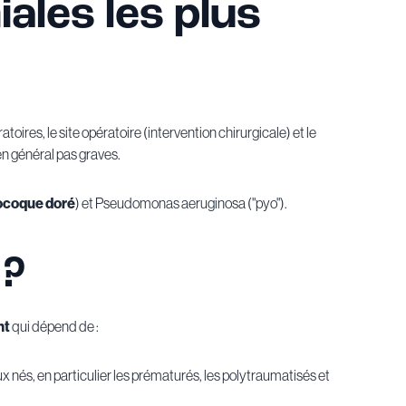
ales les plus
iratoires, le site opératoire (intervention chirurgicale) et le
 en général pas graves.
ocoque doré
) et Pseudomonas aeruginosa ("pyo").
 ?
nt
qui dépend de :
ux nés, en particulier les prématurés, les polytraumatisés et