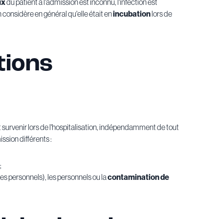
ux
du patient à l'admission est inconnu, l'infection est
 considère en général qu'elle était en
incubation
lors de
tions
 survenir lors de l'hospitalisation, indépendamment de tout
ssion différents :
;
es personnels), les personnels ou la
contamination de