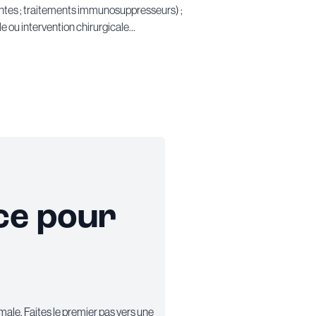
tantes ; traitements immunosuppresseurs) ;
lle ou intervention chirurgicale...
nce pour
imale. Faites le premier pas vers une