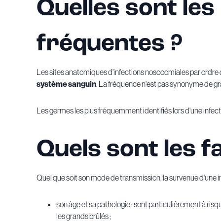
Quelles sont les
fréquentes ?
Les sites anatomiques d'infections nosocomiales par ordre de
système sanguin
. La fréquence n'est pas synonyme de grav
Les germes les plus fréquemment identifiés lors d'une infec
Quels sont les f
Quel que soit son mode de transmission, la survenue d'une i
son âge et sa pathologie : sont particulièrement à ri
les grands brûlés ;