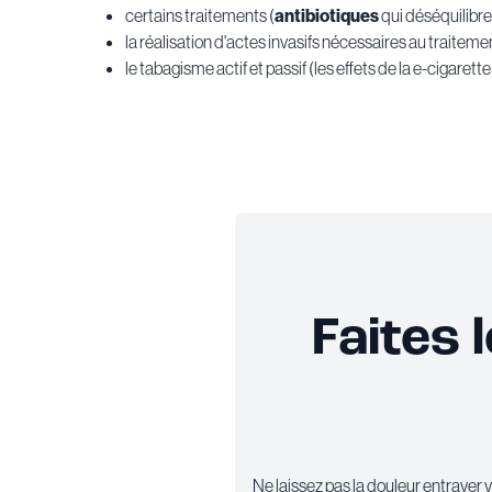
certains traitements (
antibiotiques
qui déséquilibre
la réalisation d'actes invasifs nécessaires au traiteme
le tabagisme actif et passif (les effets de la e-cigaret
Faites 
Ne laissez pas la douleur entraver v