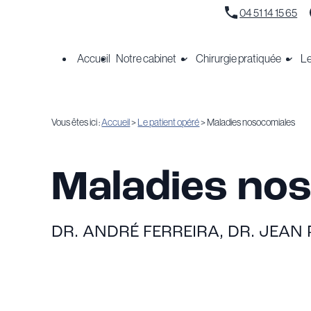
Panneau de gestion des cookies
04 51 14 15 65
Accueil
Notre cabinet
Chirurgie pratiquée
Le
Vous êtes ici :
Accueil
>
Le patient opéré
> Maladies nosocomiales
Maladies no
DR. ANDRÉ FERREIRA, DR. JEAN