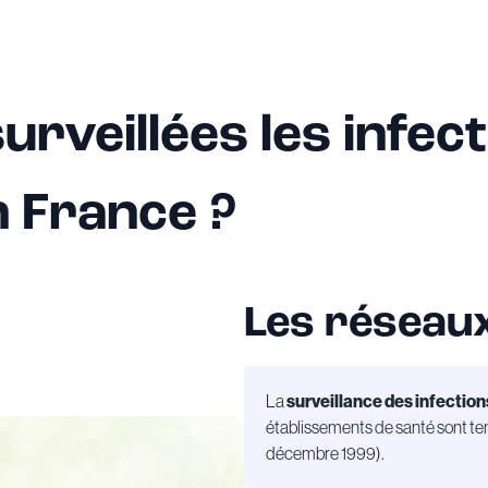
rveillées les infec
 France ?
Les réseaux
La
surveillance des infectio
établissements de santé sont te
décembre 1999).