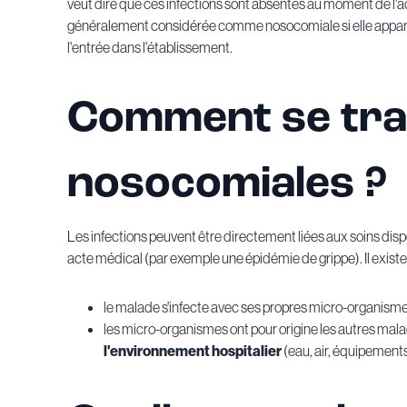
veut dire que ces infections sont absentes au moment de l'ad
généralement considérée comme nosocomiale si elle apparaît a
l'entrée dans l'établissement.
Comment se tran
nosocomiales ?
Les infections peuvent être directement liées aux soins disp
acte médical (par exemple une épidémie de grippe). Il exist
le malade s'infecte avec ses propres micro-organismes
les micro-organismes ont pour origine les autres mala
l'environnement hospitalier
(eau, air, équipements,