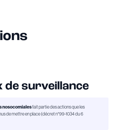
tions
 de surveillance
ns nosocomiales
fait partie des actions que les
nus de mettre en place (décret n°99-1034 du 6