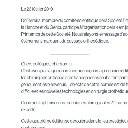
Le
26 février 2019
Dr Ferreira, membre du comité scientifique de la Société F
la Hanche et du Genou participe à l'organisation de la 4em 
Printemps de cette Société. Nous relayons le message d'acc
événement marquant du paysage orthopédique.
_______________________
Chers collègues, chers amis,
C’est avec plaisir que nous vous annonçons la prochaine édit
les chirurgiens orthopédistes francophones souhaitant partag
genou sont les bienvenus. L’objectif de cette journée est de f
difficile et les nouvelles technologies en chirurgie prothéti
Comment optimiser nos techniques chirurgicales ? Comment p
experts.
Cette quatrième édition se déroulera dans le lieu prestigieux 
controverses.