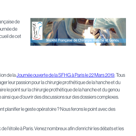
rançaise de
journée de
ueil de cet
ion de la
Journée ouverte de la SFHG à Paris le 22 Mars 2019
. Tous
er leur passion pour la chirurgie prothétique de la hanche et du
aire le point sur la chirurgie prothétique de la hanche et du genou
que ainsi que d’ouvrir des discussions sur des dossiers complexes.
lanifier le geste opératoire ? Nous ferons le point avec des
de l'étoile à Paris. Venez nombreux afin d’enrichir les débats et les