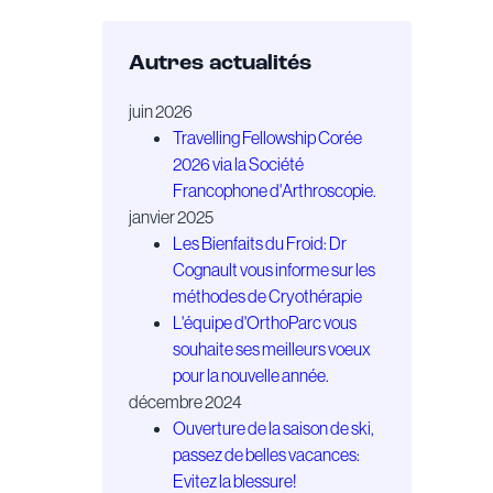
Autres actualités
juin 2026
Travelling Fellowship Corée
2026 via la Société
Francophone d'Arthroscopie.
janvier 2025
Les Bienfaits du Froid: Dr
Cognault vous informe sur les
méthodes de Cryothérapie
L'équipe d'OrthoParc vous
souhaite ses meilleurs voeux
pour la nouvelle année.
décembre 2024
Ouverture de la saison de ski,
passez de belles vacances:
Evitez la blessure!