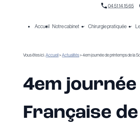
Panneau de gestion des cookies
04 51 14 15 65
Accueil
Notre cabinet
Chirurgie pratiquée
Le
Vous êtes ici :
Accueil
>
Actualités
> 4em journée de printemps de la S
4em journée 
Française de