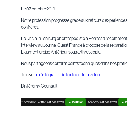
Le
07 octobre 2019
Notre profession progresse grâce aux retours d’expérience
confrères.
Le Dr Najihi, chirurgien orthopédiste à Rennes a récemmen
interview au Journal Ouest France à propose de la réparati
Ligament croisé Antérieur sous arthroscopie.
Nous partageons certains points techniques dans nos prati
Trouvez
ici l'intégralité du texte et de la vidéo.
Dr Jérémy Cognault
X (formerly Twitter) est désactivé.
Autoriser
Facebook est désactivé.
Aut