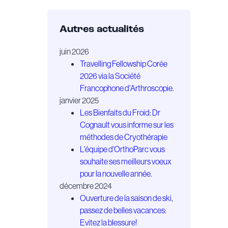
Autres actualités
juin 2026
Travelling Fellowship Corée
2026 via la Société
Francophone d'Arthroscopie.
janvier 2025
Les Bienfaits du Froid: Dr
Cognault vous informe sur les
méthodes de Cryothérapie
L'équipe d'OrthoParc vous
souhaite ses meilleurs voeux
pour la nouvelle année.
décembre 2024
Ouverture de la saison de ski,
passez de belles vacances:
Evitez la blessure!