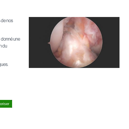
s de nos
t donné une
on du
ques.
oriser