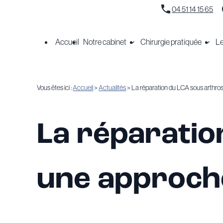
Panneau de gestion des cookies
04 51 14 15 65
Accueil
Notre cabinet
Chirurgie pratiquée
Le
Vous êtes ici :
Accueil
>
Actualités
> La réparation du LCA sous arthrosc
La réparatio
une approche