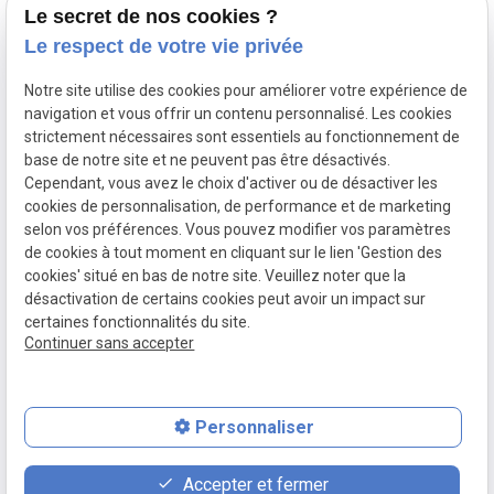
Chirurgie pratiquée
Le secret de nos cookies ?
VILLEURBANNE
Le patient opéré
Le respect de votre vie privée
Tous les jours
Actualités
Notre site utilise des cookies pour améliorer votre expérience de
9:00-13:00/14:00-19:00
navigation et vous offrir un contenu personnalisé. Les cookies
Contact
strictement nécessaires sont essentiels au fonctionnement de
base de notre site et ne peuvent pas être désactivés.
Cependant, vous avez le choix d'activer ou de désactiver les
Mentions
Politique de
Plan du
Gestion
cookies de personnalisation, de performance et de marketing
légales
confidentialité
site
des
selon vos préférences. Vous pouvez modifier vos paramètres
cookies
de cookies à tout moment en cliquant sur le lien 'Gestion des
cookies' situé en bas de notre site. Veuillez noter que la
désactivation de certains cookies peut avoir un impact sur
certaines fonctionnalités du site.
SIRET :
53470527200019
Continuer sans accepter
Personnaliser
place
phone
Accepter et fermer