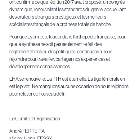
ont confirmé ce que l'édition 2017 avait proposé : un congrès
dynamique, renouvelant les standards du genre, accueillant
des orateurs étrangers prestigieux et les meilleurs
spécialistes français de la prothèse totale de hanche.
Pour que Lyon reste leader dans l'orthopédie française, pour
que la synthèse ne soit pas seulement le fait des
réglementations ou des politiques, continuons à nous
rejoindre pour travailler, partager nos expériences et
développer nos connaissances.
LHA se renouvelle. La PTH est éternelle. La tige fémorale en
est le pivot ! Ne manquons aucune occasion de nous rejoindre
pour relever ce nouveau défi !
Le Comité d'Organisation
André FERREIRA
Michel-Henry FESSY