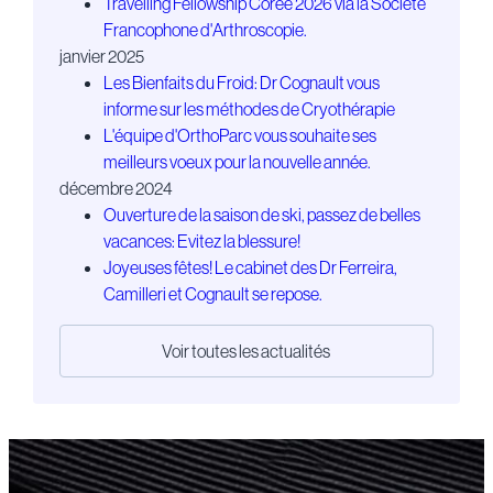
Travelling Fellowship Corée 2026 via la Société
Francophone d'Arthroscopie.
janvier 2025
Les Bienfaits du Froid: Dr Cognault vous
informe sur les méthodes de Cryothérapie
L'équipe d'OrthoParc vous souhaite ses
meilleurs voeux pour la nouvelle année.
décembre 2024
Ouverture de la saison de ski, passez de belles
vacances: Evitez la blessure!
Joyeuses fêtes! Le cabinet des Dr Ferreira,
Camilleri et Cognault se repose.
Voir toutes les actualités