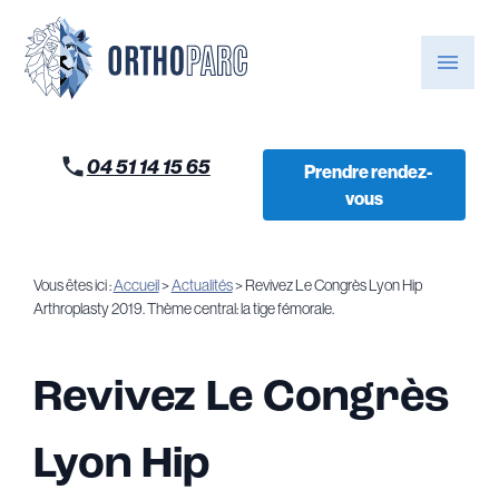
Panneau de gestion des cookies
menu
04 51 14 15 65
Prendre rendez-
vous
Vous êtes ici :
Accueil
>
Actualités
> Revivez Le Congrès Lyon Hip
Arthroplasty 2019. Thème central: la tige fémorale.
Revivez Le Congrès
Lyon Hip