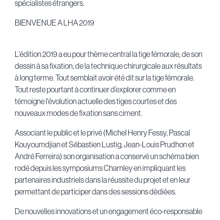
spécialistes étrangers.
BIENVENUE A LHA 2019
L'édition 2019 a eu pour thème central la tige fémorale, de son
dessin à sa fixation, de la technique chirurgicale aux résultats
à long terme. Tout semblait avoir été dit sur la tige fémorale.
Tout reste pourtant à continuer d’explorer comme en
témoigne l'évolution actuelle des tiges courtes et des
nouveaux modes de fixation sans ciment.
Associant le public et le privé (Michel Henry Fessy, Pascal
Kouyoumdjian et Sébastien Lustig, Jean-Louis Prudhon et
André Ferreira) son organisation a conservé un schéma bien
rodé depuis les symposiums Charnley en impliquant les
partenaires industriels dans la réussite du projet et en leur
permettant de participer dans des sessions dédiées.
De nouvelles innovations et un engagement éco-responsable